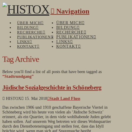
Navigation
ÜBER MICH
ÜBER MICH
BILDUNG
BILDUNG
RECHERCHE
RECHERCHE
PUBLIKATIONEN
PUBLIKATIONEN
LINKS
LINKS
KONTAKT
KONTAKT
Tag Archive
Below you'll find a list of all posts that have been tagged as
“Stadtrundgang”
Jüdische Sozialgeschichte in Schöneberg
HISTOX
15. Mai 2018
Stadt Land Fluss
Das zwischen 1906 und 1910 geschaffene Bayerische Viertel in
Schöneberg wird bis heute von vielen als ‘Jüdische Schweiz’
erinnert, als ein Quartier, in dem viele wohlhabende Juden gelebt
haben sollen. Auf unserem Weg betreten wir dieses Wohnquartier
durch den Dienstboteneingang und stellen fest, dass das Idyll
brüchig wird, wenn man sich auf Spurensuche begibt.