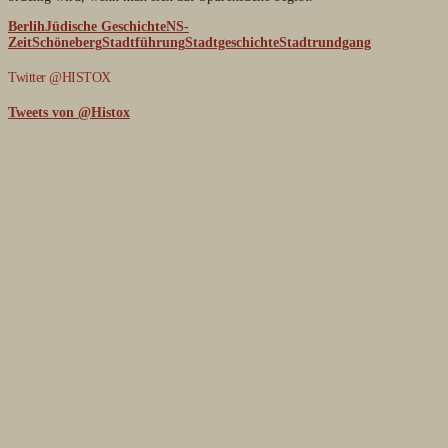
Berlih
Jüdische Geschichte
NS-
Zeit
Schöneberg
Stadtführung
Stadtgeschichte
Stadtrundgang
Twitter @HISTOX
Tweets von @Histox