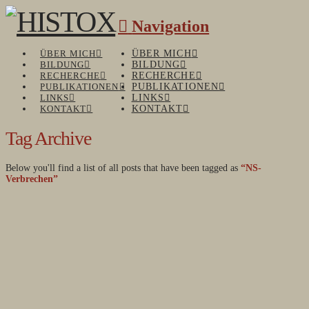
Navigation
ÜBER MICH
ÜBER MICH
BILDUNG
BILDUNG
RECHERCHE
RECHERCHE
PUBLIKATIONEN
PUBLIKATIONEN
LINKS
LINKS
KONTAKT
KONTAKT
Tag Archive
Below you'll find a list of all posts that have been tagged as
“NS-
Verbrechen”